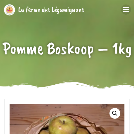
Aller
La ferme des Légumignons
au
contenu
Pomme Boskoop – 1kg