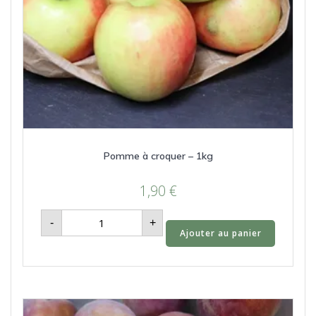
Pomme à croquer – 1kg
1,90
€
quantité
-
+
de
Ajouter au panier
Pomme
à
croquer
-
1kg