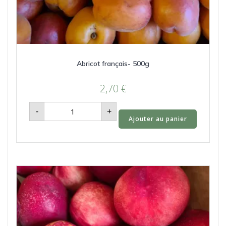
Abricot français- 500g
2,70
€
quantité
-
+
de
Ajouter au panier
Abricot
français-
500g