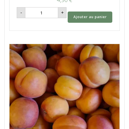
quantité
-
+
de
Ajouter au panier
Pêche
-
1kg