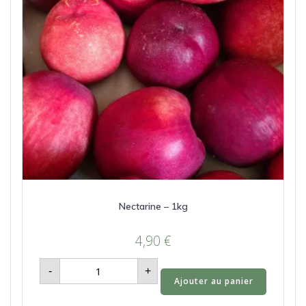
Nectarine – 1kg
4,90
€
quantité
-
+
de
Ajouter au panier
Nectarine
-
1kg