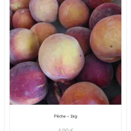
Pêche – 1kg
4,90
€