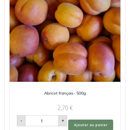
Abricot français- 500g
2,70
€
quantité
-
+
de
Ajouter au panier
Abricot