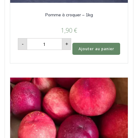
Pomme à croquer – 1kg
1,90
€
quantité
-
+
de
Ajouter au panier
Pomme
à
croquer
-
1kg