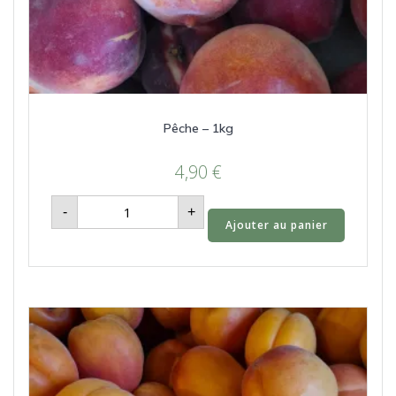
Pêche – 1kg
4,90
€
quantité
-
+
de
Ajouter au panier
Pêche
-
1kg