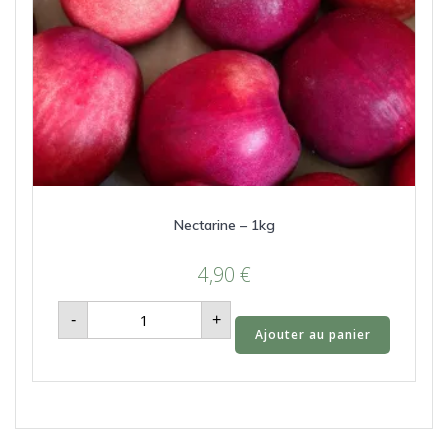
Nectarine – 1kg
4,90
€
quantité
-
+
de
Ajouter au panier
Nectarine
-
1kg