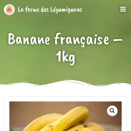
Aller
La ferme des Légumignons
au
contenu
Banane française –
1kg