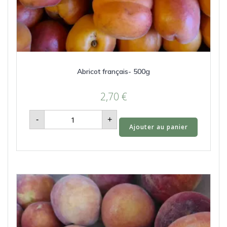
Abricot français- 500g
2,70
€
quantité
-
+
de
Ajouter au panier
Abricot
français-
500g