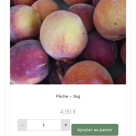
Pêche – 1kg
4,90
€
quantité
-
+
de
Ajouter au panier
Pêche
-