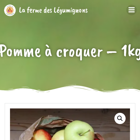
Aller
La ferme des Légumignons
au
contenu
Pomme à croquer – 1k