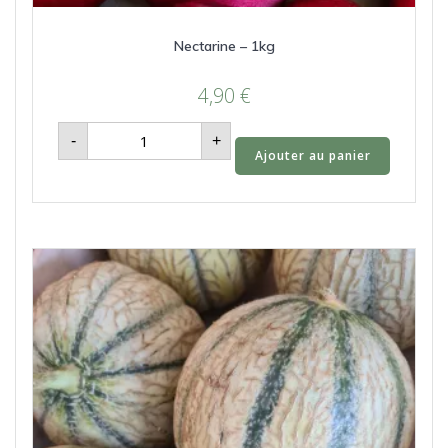
Nectarine – 1kg
4,90
€
quantité
-
+
de
Ajouter au panier
Nectarine
-
1kg