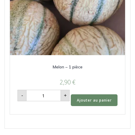
Melon – 1 pièce
2,90
€
quantité
-
+
de
Ajouter au panier
Melon
-
1
pièce