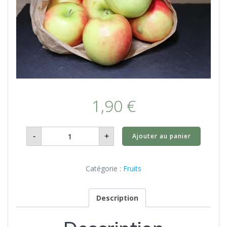
1,90
€
quantité
-
+
Ajouter au panier
de
Pomme
à
croquer
-
Catégorie :
Fruits
1kg
Description