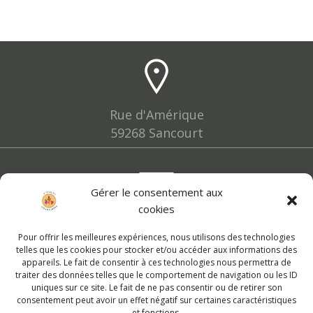
Rue d'Amérique
59268 Sancourt
Gérer le consentement aux
cookies
lesfermiers@leslegumignons.fr
Pour offrir les meilleures expériences, nous utilisons des technologies
telles que les cookies pour stocker et/ou accéder aux informations des
appareils. Le fait de consentir à ces technologies nous permettra de
traiter des données telles que le comportement de navigation ou les ID
uniques sur ce site. Le fait de ne pas consentir ou de retirer son
consentement peut avoir un effet négatif sur certaines caractéristiques
07 86 79 57 49
et fonctions.