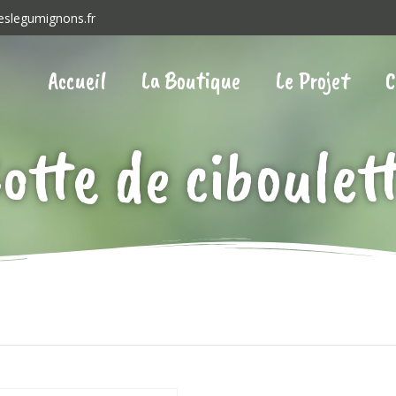
eslegumignons.fr
Accueil
La Boutique
Le Projet
C
otte de ciboulet