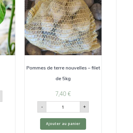
Pommes de terre nouvelles – filet
de 5kg
7,40
€
quantité
-
+
de
Pommes
de
terre
Ajouter au panier
nouvelles
-