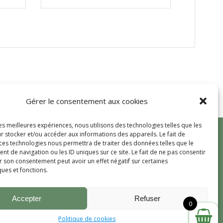
filet
de
5kg
Gérer le consentement aux cookies
les meilleures expériences, nous utilisons des technologies telles que les
r stocker et/ou accéder aux informations des appareils. Le fait de
 ces technologies nous permettra de traiter des données telles que le
 de navigation ou les ID uniques sur ce site. Le fait de ne pas consentir
r son consentement peut avoir un effet négatif sur certaines
ques et fonctions.
© 2026 La ferme des
Légumignons
Accepter
Refuser
9
0
Politique de cookies