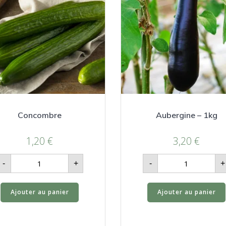
Concombre
Aubergine – 1kg
1,20
€
3,20
€
quantité
quantité
-
+
-
+
de
de
Concombre
Aubergine
-
1kg
Ajouter au panier
Ajouter au panier