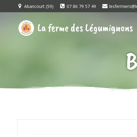
Aller
Abancourt (59)
07 86 79 57 49
lesfermiers@l
au
contenu
La ferme des Légumignons
B