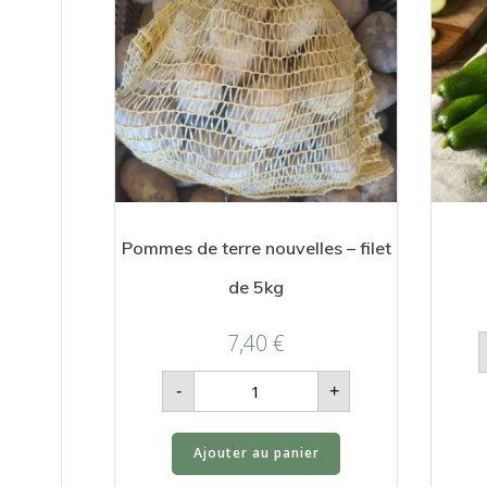
Pommes de terre nouvelles – filet
de 5kg
7,40
€
quantité
-
+
de
Pommes
de
terre
Ajouter au panier
nouvelles
-