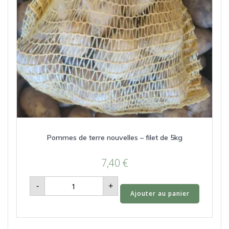
Pommes de terre nouvelles – filet de 5kg
7,40
€
quantité
-
+
de
Ajouter au panier
Pommes
de
terre
nouvelles
-