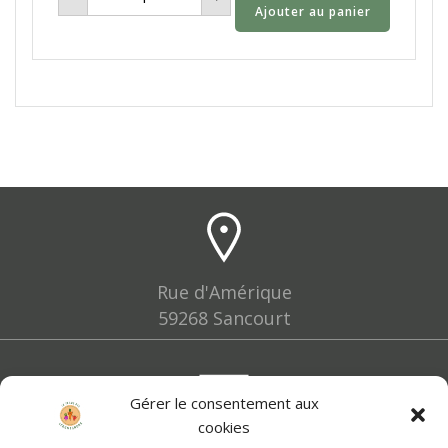
Ajouter au panier
Pommes
de
terre
nouvelles
vrac
-
1kg
Rue d'Amérique
59268 Sancourt
Gérer le consentement aux
cookies
lesfermiers@leslegumignons.fr