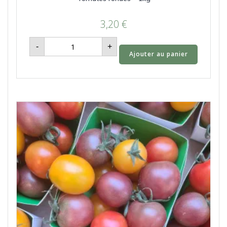
3,20
€
quantité
-
+
de
Ajouter au panier
Tomates
rondes
-
1kg