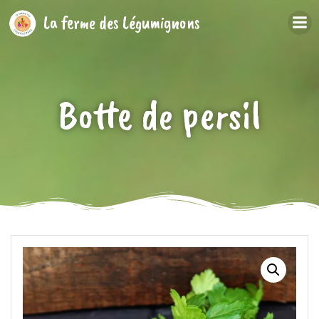
Aller
La ferme des Légumignons
au
contenu
Botte de persil