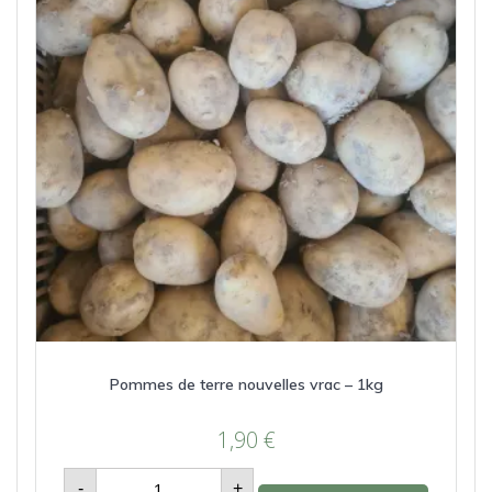
Pommes de terre nouvelles vrac – 1kg
1,90
€
quantité
-
+
de