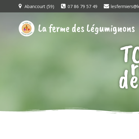
Aller
Abancourt (59)
07 86 79 57 49
lesfermiers@l
au
contenu
La ferme des Légumignons
T
de