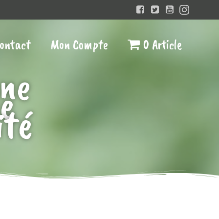
ontact
Mon Compte
0 Article
ne
e
ité