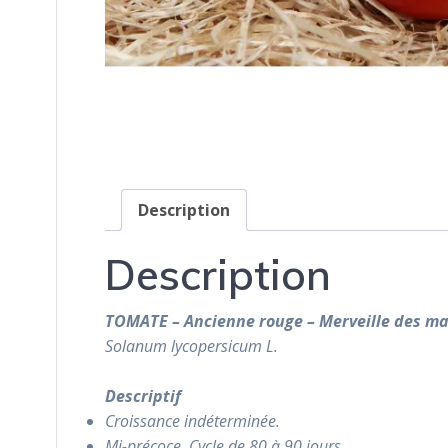
Description
Description
TOMATE – Ancienne rouge – Merveille des m
Solanum lycopersicum
L.
Descriptif
Croissance indéterminée.
Mi-précoce. Cycle de 80 à 90 jours.