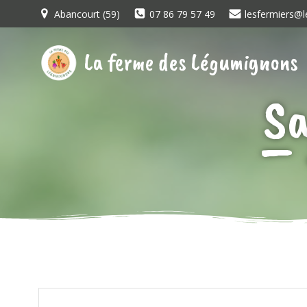
Aller
Abancourt (59)
07 86 79 57 49
lesfermiers@l
au
contenu
La ferme des Légumignons
Sa
– 