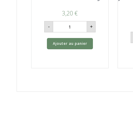
3,20
€
quantité
-
+
de
Lentilles
vertes
BIO
Ajouter au panier
-
500g