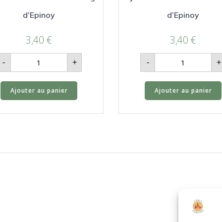
d’Epinoy
d’Epinoy
3,40
€
3,40
€
quantité
quantité
-
+
-
+
de
de
Jus
Jus
de
de
Pomme
Pomme
Ajouter au panier
Ajouter au panier
Framboise
Poire
-
-
Verger
Verger
d’Epinoy
d’Epinoy