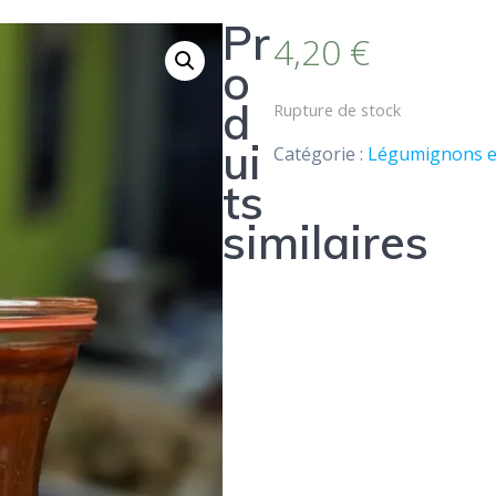
Pr
4,20
€
o
d
Rupture de stock
ui
Catégorie :
Légumignons e
ts
similaires