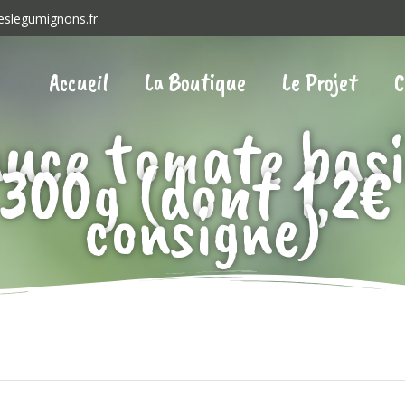
eslegumignons.fr
Accueil
La Boutique
Le Projet
C
uce tomate basi
300g (dont 1,2€
consigne)