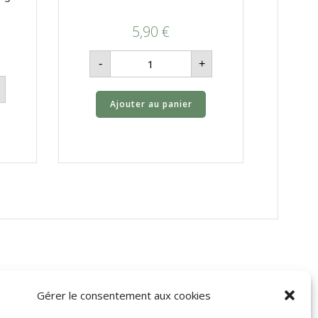
5,90
€
quantité
-
+
de
Cidre
Brut
BIO
Ajouter au panier
de
Thiérache
Gérer le consentement aux cookies