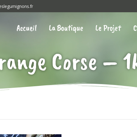
eslegumignons.fr
Accueil
La Boutique
Le Projet
C
range Corse – 1