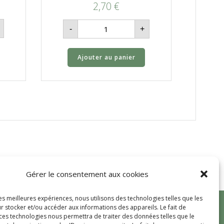
2,70
€
quantité
-
+
de
Abricot
français-
500g
Ajouter au panier
Gérer le consentement aux cookies
les meilleures expériences, nous utilisons des technologies telles que les
r stocker et/ou accéder aux informations des appareils. Le fait de
 ces technologies nous permettra de traiter des données telles que le