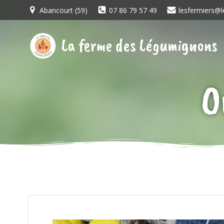
Aller
Abancourt (59)
07 86 79 57 49
lesfermiers@l
au
contenu
La ferme des Légumignons
O