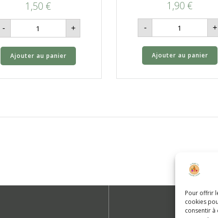
1,90
€
1,50
€
quantité
quantité
-
+
-
+
de
de
Pomme
Échalotes
à
nouvelles
croquer
-
Ajouter au panier
Ajouter au panier
-
500gr
1kg
Pour offrir 
cookies pou
consentir à