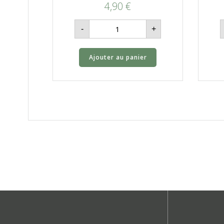
4,90
€
quantité
-
+
de
Pêche
-
1kg
Ajouter au panier