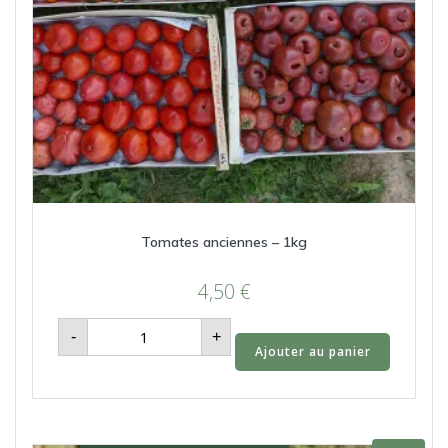
Tomates anciennes – 1kg
4,50
€
quantité
-
+
de
Ajouter au panier
Tomates
anciennes
-
1kg