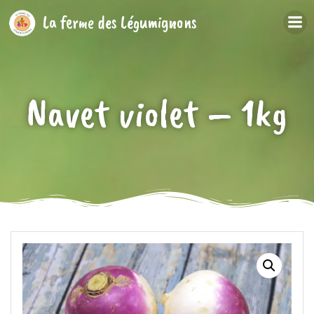
Aller
La ferme des Légumignons
au
contenu
Navet violet – 1kg