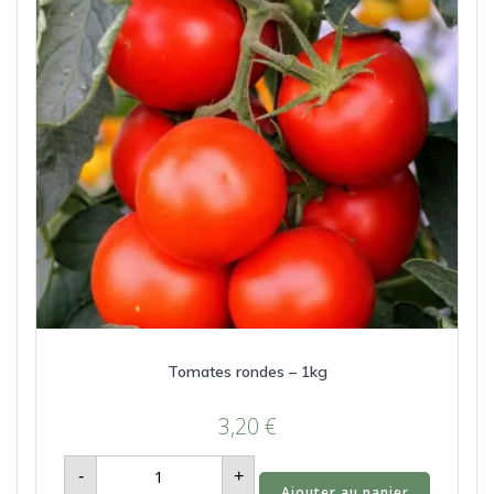
Tomates rondes – 1kg
3,20
€
quantité
-
+
de
Ajouter au panier