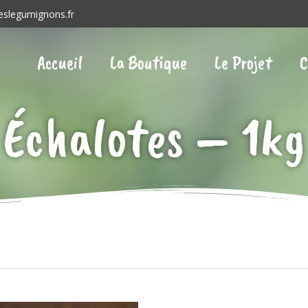
eslegumignons.fr
Accueil
La Boutique
Le Projet
C
Échalotes – 1kg