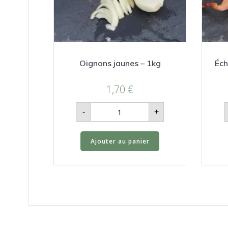
Oignons jaunes – 1kg
Éch
1,70
€
quantité
-
+
de
Oignons
jaunes
-
Ajouter au panier
1kg