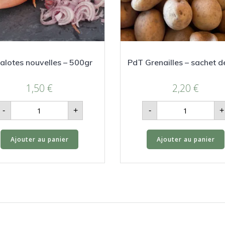
alotes nouvelles – 500gr
PdT Grenailles – sachet d
1,50
€
2,20
€
quantité
quantité
-
+
-
+
de
de
Échalotes
PdT
nouvelles
Grenailles
-
-
Ajouter au panier
Ajouter au panier
500gr
sachet
de
1kg