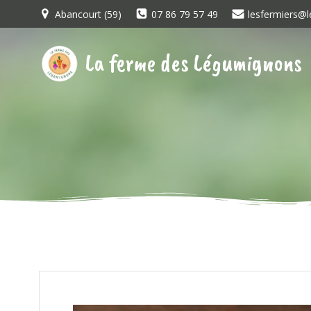
Aller
Abancourt (59)
07 86 79 57 49
lesfermiers@l
au
contenu
La ferme des Légumignons