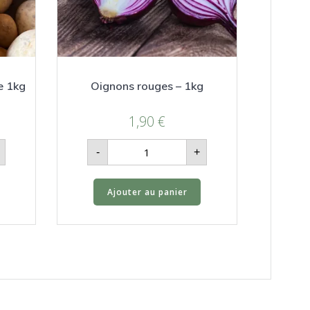
e 1kg
Oignons rouges – 1kg
1,90
€
quantité
-
+
de
Oignons
rouges
-
Ajouter au panier
1kg