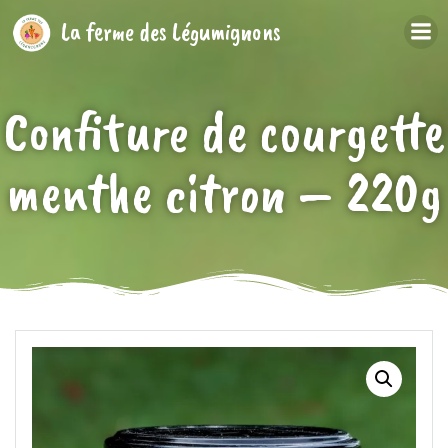
Aller
La ferme des Légumignons
au
contenu
Confiture de courgette
menthe citron – 220g