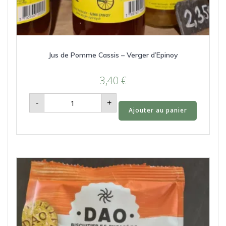
Jus de Pomme Cassis – Verger d’Epinoy
3,40
€
quantité
-
+
de
Ajouter au panier
Jus
de
Pomme
Cassis
-
Verger
d’Epinoy