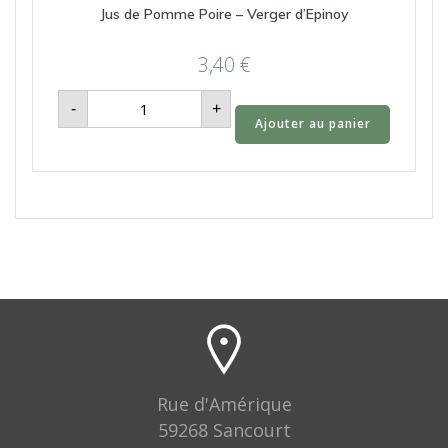
Jus de Pomme Poire – Verger d’Epinoy
3,40
€
quantité
-
+
de
Ajouter au panier
Jus
de
Pomme
Poire
-
Verger
d’Epinoy
Rue d'Amérique
59268 Sancourt