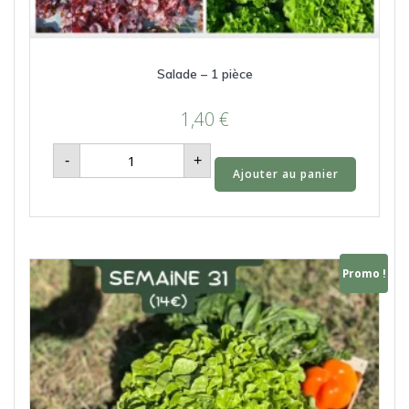
Salade – 1 pièce
1,40
€
quantité
-
+
de
Ajouter au panier
Salade
-
1
pièce
Promo !