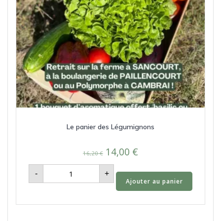
Le panier des Légumignons
Le
Le
14,00
€
16,20
€
prix
prix
quantité
-
+
de
initial
actuel
Ajouter au panier
Le
panier
était :
est :
des
Légumignons
16,20 €.
14,00 €.