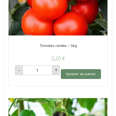
Tomates rondes – 1kg
3,20
€
quantité
-
+
de
Ajouter au panier
Tomates
rondes
-
1kg