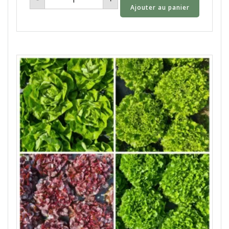
de
Ajouter au panier
Aubergine
-
1kg