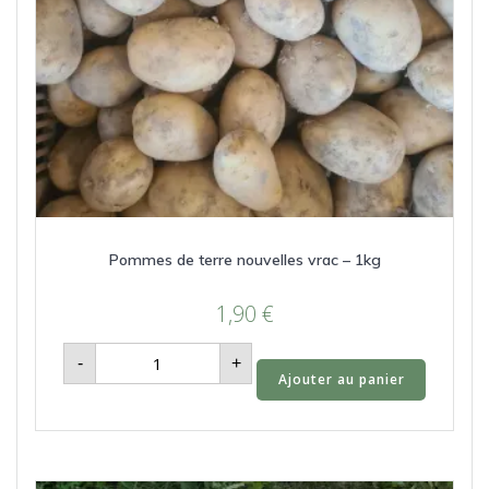
Pommes de terre nouvelles vrac – 1kg
1,90
€
quantité
-
+
de
Ajouter au panier
Pommes
de
terre
nouvelles
vrac
-
1kg