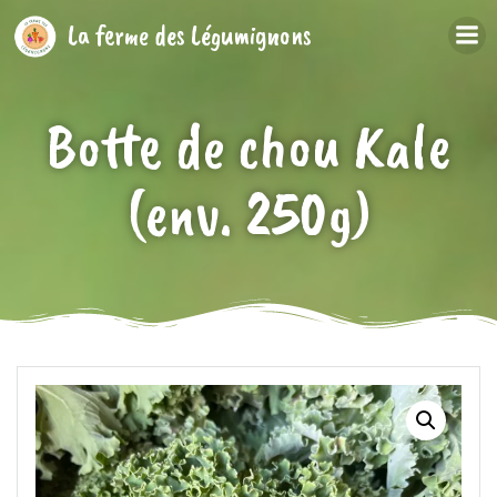
Aller
La ferme des Légumignons
au
contenu
Botte de chou Kale
(env. 250g)