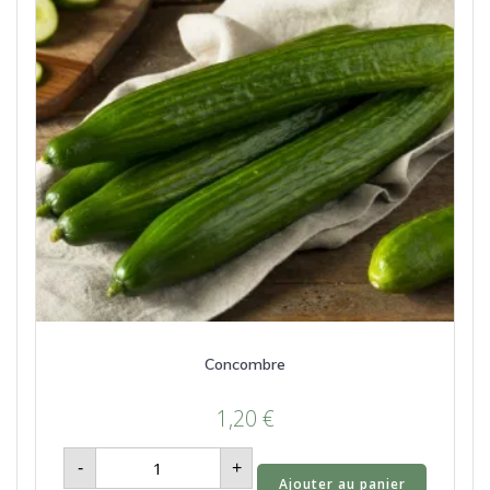
Concombre
1,20
€
quantité
-
+
de
Ajouter au panier
Concombre