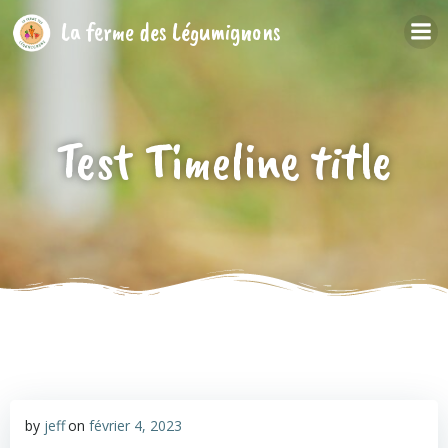
Aller
La ferme des Légumignons
au
contenu
Test Timeline title
by
jeff
on
février 4, 2023